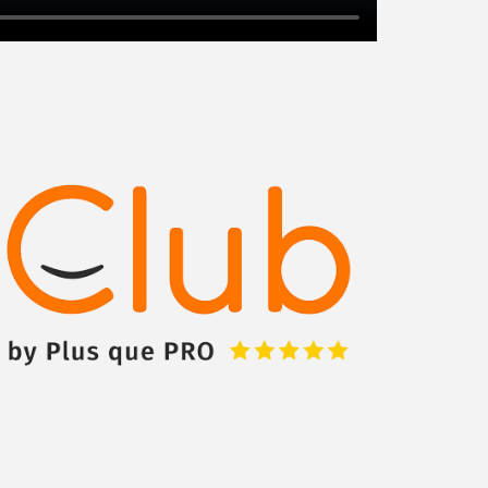
Augmentez votre
chiffre d'affaire
vos
tout en gagnant de
marges
!
nouveaux clients
En savoir plus