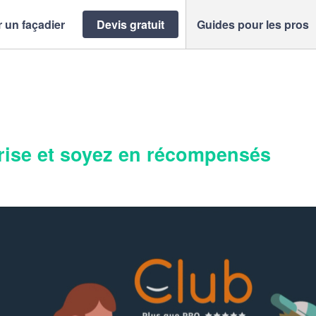
 un façadier
Devis gratuit
Guides pour les pros
ise et soyez en récompensés