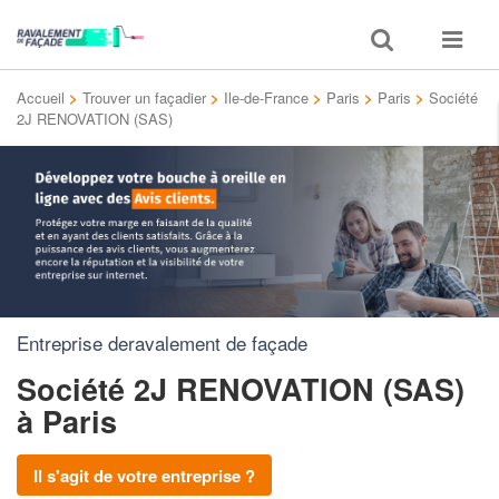
Toggle
Toggle
search
navigat
Accueil
>
Trouver un façadier
>
Ile-de-France
>
Paris
>
Paris
>
Société
2J RENOVATION (SAS)
Entreprise deravalement de façade
Société 2J RENOVATION (SAS)
à Paris
Il s'agit de votre entreprise ?