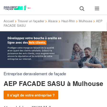
Toggle
Toggle
search
navigat
Accueil
>
Trouver un façadier
>
Alsace
>
Haut-Rhin
>
Mulhouse
>
AEP
FACADE SASU
Entreprise deravalement de façade
AEP FACADE SASU
à Mulhouse
Il s'agit de votre entreprise ?