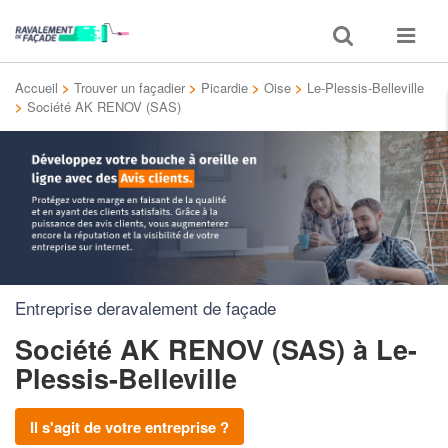
Toggle
Toggle
search
navigat
Accueil
>
Trouver un façadier
>
Picardie
>
Oise
>
Le-Plessis-Belleville
>
Société AK RENOV (SAS)
Entreprise deravalement de façade
Société AK RENOV (SAS)
à Le-
Plessis-Belleville
Il s'agit de votre entreprise ?