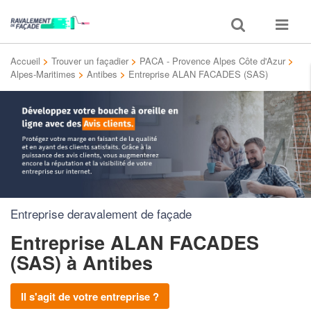
Toggle
Toggle
search
navigat
Accueil
>
Trouver un façadier
>
PACA - Provence Alpes Côte d'Azur
>
Alpes-Maritimes
>
Antibes
>
Entreprise ALAN FACADES (SAS)
Entreprise deravalement de façade
Entreprise ALAN FACADES
(SAS)
à Antibes
Il s'agit de votre entreprise ?