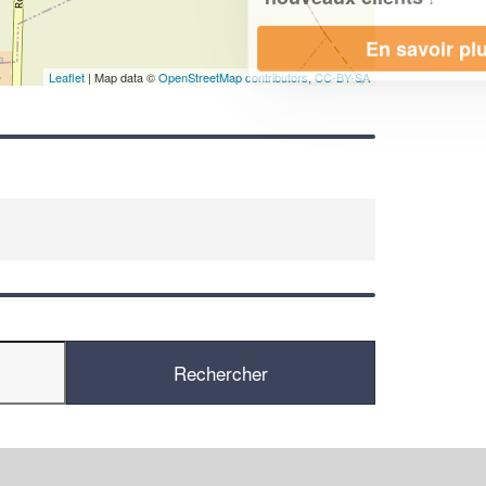
En savoir plus
Leaflet
| Map data ©
OpenStreetMap contributors,
CC-BY-SA