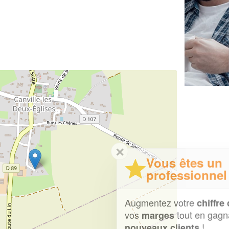
✕
Vous êtes un
professionnel ?
Augmentez votre
et
chiffre d'affaires
vos
tout en gagnant de
marges
!
nouveaux clients