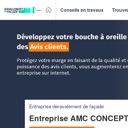
Conseils en travaux
Trouver
Accueil
>
Trouver un façadier
>
Haute Normandie
>
Seine-M
Entreprise deravalement de façade
Entreprise AMC CONCEP