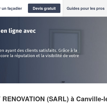
 un façadier
Devis gratuit
Guides pour les pros
aritime
>
Canville-les-Deux-Eglises
>
Entreprise AMC CONCEPT RENOVAT
T RENOVATION (SARL)
à Canville-