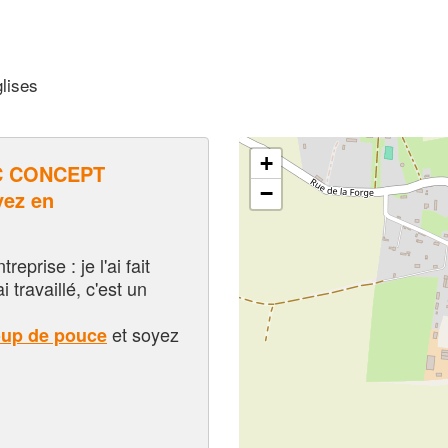
lises
+
C CONCEPT
−
ez en
eprise : je l'ai fait
i travaillé, c'est un
et soyez
oup de pouce