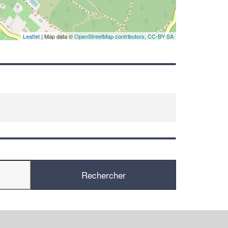
Leaflet
| Map data ©
OpenStreetMap contributors,
CC-BY-SA