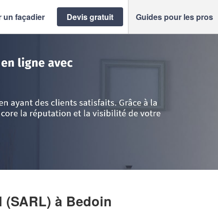
 un façadier
Devis gratuit
Guides pour les pros
e d'Azur
>
Vaucluse
>
Bedoin
>
Société AMP RENOVATION (SARL)
N (SARL)
à Bedoin