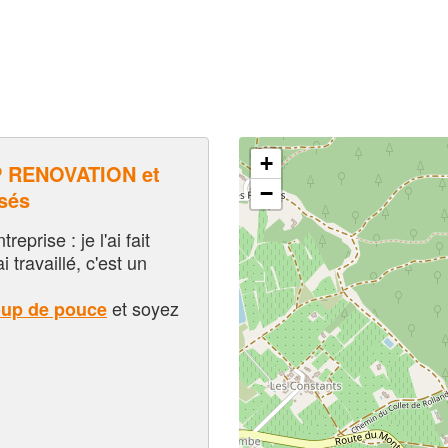
+
 RENOVATION et
−
sés
eprise : je l'ai fait
i travaillé, c'est un
et soyez
oup de pouce