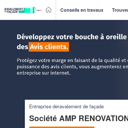
Conseils en travaux
Trouver
Accueil
>
Trouver un façadier
>
PACA - Provence Alpes Côt
Entreprise deravalement de façade
Société AMP RENOVATIO