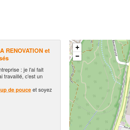
+
A RENOVATION et
−
sés
eprise : je l'ai fait
i travaillé, c'est un
et soyez
oup de pouce