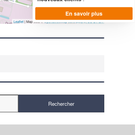
En savoir plus
Leaflet
| Map data ©
OpenStreetMap contributors,
CC-BY-SA