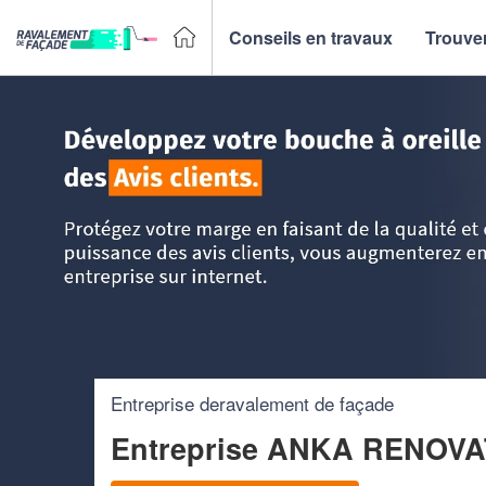
Conseils en travaux
Trouver
Accueil
>
Trouver un façadier
>
Alsace
>
Bas-Rhin
>
Stras
Entreprise deravalement de façade
Entreprise ANKA RENOVA