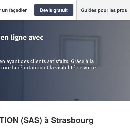
 un façadier
Devis gratuit
Guides pour les pros
bourg
>
Entreprise ANKA RENOVATION (SAS)
TION (SAS)
à Strasbourg