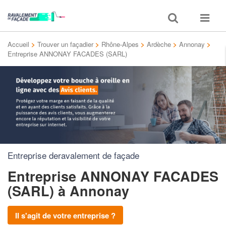
Toggle
Toggle
search
navigat
Accueil
>
Trouver un façadier
>
Rhône-Alpes
>
Ardèche
>
Annonay
>
Entreprise ANNONAY FACADES (SARL)
Entreprise deravalement de façade
Entreprise ANNONAY FACADES
(SARL)
à Annonay
Il s'agit de votre entreprise ?