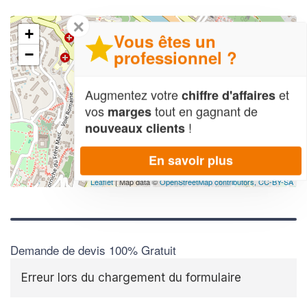
✕
+
Vous êtes un
professionnel ?
−
Augmentez votre
et
chiffre d'affaires
vos
tout en gagnant de
marges
!
nouveaux clients
En savoir plus
Leaflet
| Map data ©
OpenStreetMap contributors,
CC-BY-SA
Demande de devis 100% Gratuit
Erreur lors du chargement du formulaire