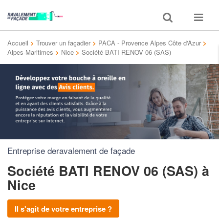
Toggle
Toggle
search
navigat
Accueil
>
Trouver un façadier
>
PACA - Provence Alpes Côte d'Azur
>
Alpes-Maritimes
>
Nice
>
Société BATI RENOV 06 (SAS)
Entreprise deravalement de façade
Société BATI RENOV 06 (SAS)
à
Nice
Il s'agit de votre entreprise ?