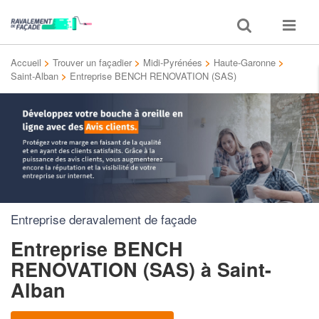
Toggle
Toggle
search
navigat
Accueil
>
Trouver un façadier
>
Midi-Pyrénées
>
Haute-Garonne
>
Saint-Alban
>
Entreprise BENCH RENOVATION (SAS)
Entreprise deravalement de façade
Entreprise BENCH
RENOVATION (SAS)
à Saint-
Alban