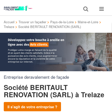
Toggle
Toggle
search
navigat
Accueil
>
Trouver un façadier
>
Pays-de-la-Loire
>
Maine-et-Loire
>
Trelaze
>
Société BERITAULT RENOVATION (SARL)
Entreprise deravalement de façade
Société BERITAULT
RENOVATION (SARL)
à Trelaze
Il s'agit de votre entreprise ?