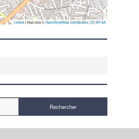
Leaflet
| Map data ©
OpenStreetMap contributors,
CC-BY-SA