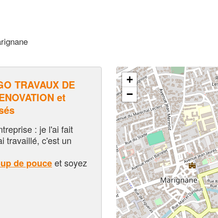
arignane
+
GO TRAVAUX DE
−
ENOVATION et
sés
eprise : je l'ai fait
i travaillé, c'est un
et soyez
oup de pouce