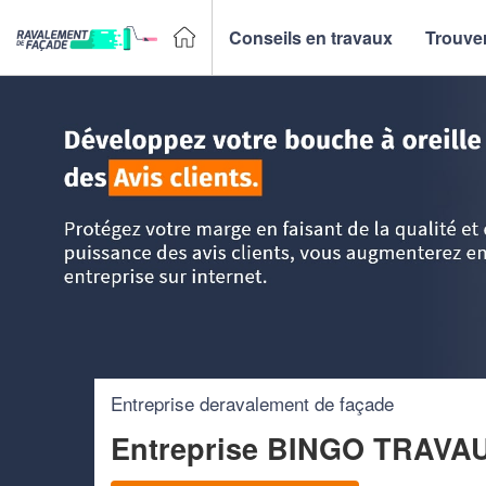
Conseils en travaux
Trouver
Accueil
>
Trouver un façadier
>
PACA - Provence Alpes Côt
Entreprise deravalement de façade
Entreprise BINGO TRAV