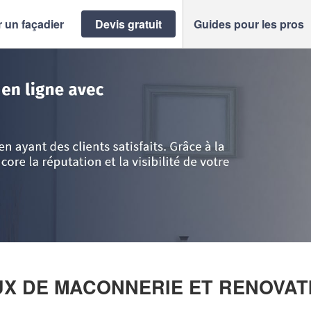
 un façadier
Devis gratuit
Guides pour les pros
e d'Azur
>
Bouches-du-Rhône
>
Marignane
>
Entreprise BINGO TRAVAUX
AUX DE MACONNERIE ET RENOVAT