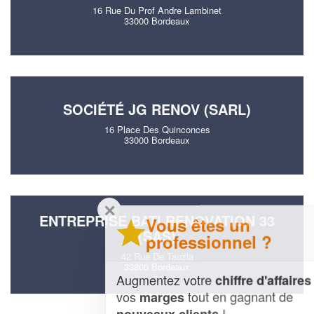
16 Rue Du Prof Andre Lambinet
33000 Bordeaux
SOCIÉTÉ JG RENOV (SARL)
16 Place Des Quinconces
33000 Bordeaux
✕
ENTREPRISE BATI RENOVATION 33
Vous êtes un
(SAS)
professionnel ?
42 Rue De Tauzia
33800 Bordeaux
Augmentez votre
et
chiffre d'affaires
vos
tout en gagnant de
marges
!
nouveaux clients