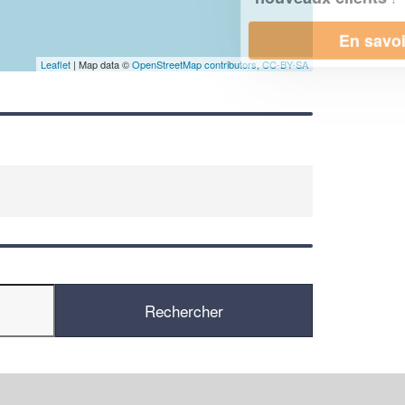
En savoir plus
Leaflet
| Map data ©
OpenStreetMap contributors,
CC-BY-SA