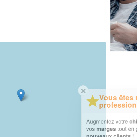
✕
Vous êtes un
professionnel ?
Augmentez votre
et
chiffre d'affaires
vos
tout en gagnant de
marges
!
nouveaux clients