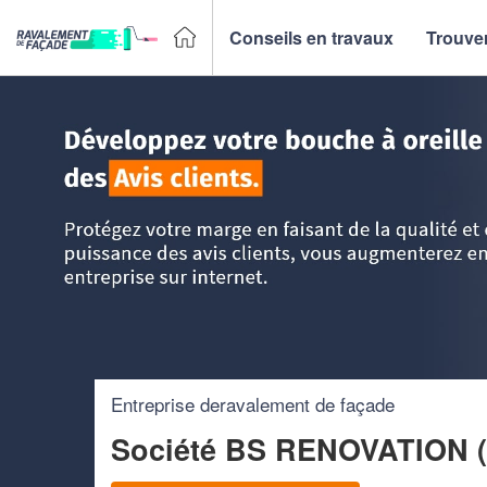
Conseils en travaux
Trouver
Accueil
>
Trouver un façadier
>
PACA - Provence Alpes Côt
Entreprise deravalement de façade
Société BS RENOVATION 