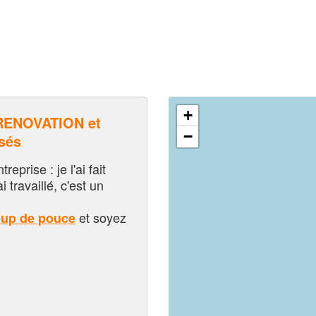
+
RENOVATION et
−
sés
eprise : je l'ai fait
i travaillé, c'est un
et soyez
oup de pouce