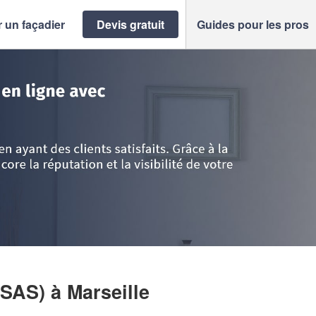
 un façadier
Devis gratuit
Guides pour les pros
e d'Azur
>
Bouches-du-Rhône
>
Marseille
>
Société BS RENOVATION (SAS
(SAS)
à Marseille