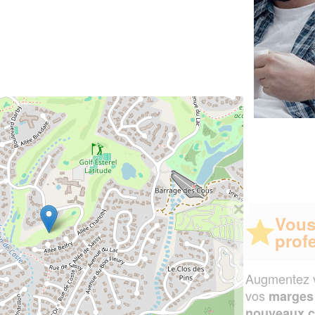
✕
Vous êtes un
professionnel ?
Augmentez votre
et
chiffre d'affaires
vos
tout en gagnant de
marges
!
nouveaux clients