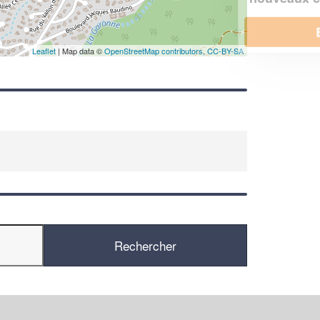
En savoir plus
Leaflet
| Map data ©
OpenStreetMap contributors,
CC-BY-SA