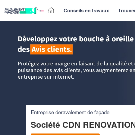
Conseils en travaux
Trouver
Accueil
>
Trouver un façadier
>
PACA - Provence Alpes Côt
Entreprise deravalement de façade
Société CDN RENOVATIO