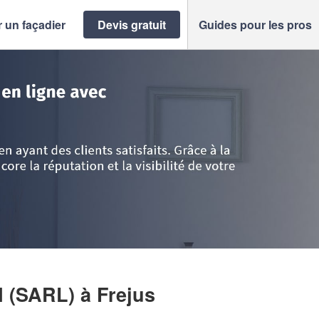
 un façadier
Devis gratuit
Guides pour les pros
e d'Azur
>
Var
>
Frejus
>
Société CDN RENOVATION (SARL)
N (SARL)
à Frejus