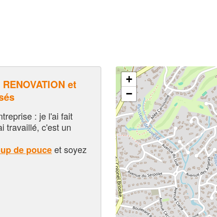
+
 RENOVATION et
−
sés
eprise : je l'ai fait
i travaillé, c'est un
et soyez
oup de pouce