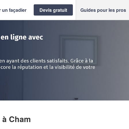
 un façadier
Devis gratuit
Guides pour les pros
Cham
>
Société CES RENOV (SAS)
)
à Cham