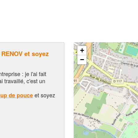
+
RENOV et soyez
−
eprise : je l'ai fait
i travaillé, c'est un
et soyez
oup de pouce