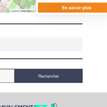
En savoir plus
Leaflet
| Map data ©
OpenStreetMap contributors,
CC-BY-SA