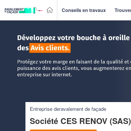
Conseils en travaux
Trouver
Accueil
>
Trouver un façadier
>
Ile-de-France
>
Essonne
>
Entreprise deravalement de façade
Société CES RENOV (SAS