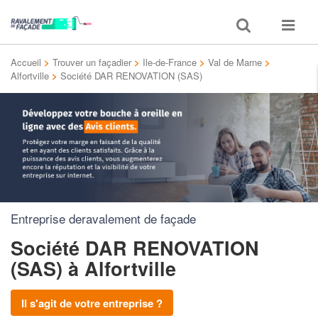
Toggle
Toggle
search
navigat
Accueil
>
Trouver un façadier
>
Ile-de-France
>
Val de Marne
>
Alfortville
>
Société DAR RENOVATION (SAS)
Entreprise deravalement de façade
Société DAR RENOVATION
(SAS)
à Alfortville
Il s'agit de votre entreprise ?