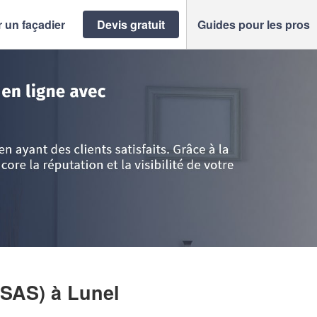
 un façadier
Devis gratuit
Guides pour les pros
rault
>
Lunel
>
Société DELTA FACADES (SAS)
(SAS)
à Lunel