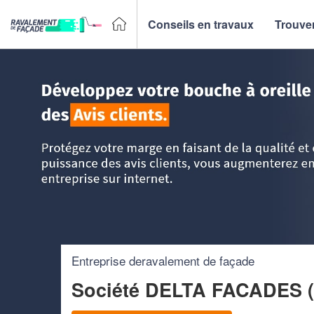
Conseils en travaux
Trouver
Accueil
>
Trouver un façadier
>
Languedoc-Roussillon
>
Hé
Entreprise deravalement de façade
Société DELTA FACADES 