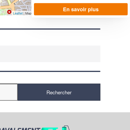
En savoir plus
Leaflet
| Map data ©
OpenStreetMap contributors,
CC-BY-SA