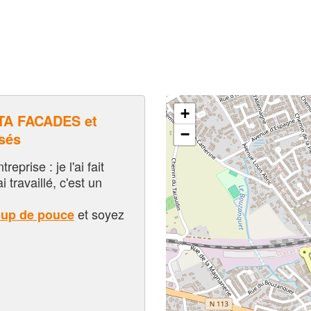
+
A FACADES et
−
sés
eprise : je l'ai fait
i travaillé, c'est un
et soyez
oup de pouce