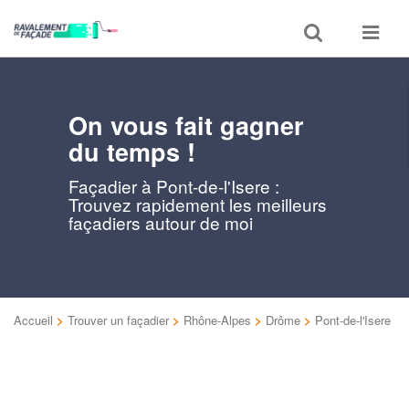
Toggle
Toggle
search
navigat
On vous fait gagner
du temps !
Façadier à Pont-de-l'Isere :
Trouvez rapidement les meilleurs
façadiers autour de moi
Accueil
>
Trouver un façadier
>
Rhône-Alpes
>
Drôme
>
Pont-de-l'Isere