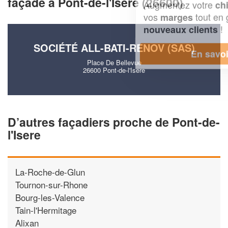
façade à Pont-de-l'Isere (26600)
Augmentez votre
et
chiffre d'affaires
vos
tout en gagnant de
marges
!
nouveaux clients
SOCIÉTÉ ALL-BATI-RENOV (SAS)
En savoir plus
Place De Bellevue
26600 Pont-de-l'Isere
D’autres façadiers proche de Pont-de-
l'Isere
La-Roche-de-Glun
Tournon-sur-Rhone
Bourg-les-Valence
Tain-l'Hermitage
Alixan