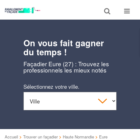
Toggle
Toggle
search
navigat
On vous fait gagner
du temps !
Façadier Eure (27) : Trouvez les
professionnels les mieux notés
Sélectionnez votre ville.
Accueil
>
Trouver un façadier
>
Haute Normandie
>
Eure