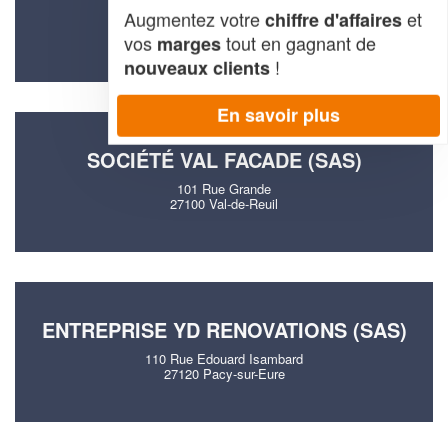
Augmentez votre
et
chiffre d'affaires
79 Rue Massacre
27400 Louviers
vos
tout en gagnant de
marges
!
nouveaux clients
En savoir plus
SOCIÉTÉ VAL FACADE (SAS)
101 Rue Grande
27100 Val-de-Reuil
ENTREPRISE YD RENOVATIONS (SAS)
110 Rue Edouard Isambard
27120 Pacy-sur-Eure