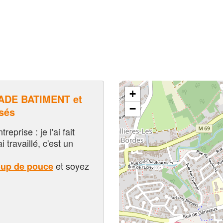
+
ADE BATIMENT et
−
sés
eprise : je l'ai fait
i travaillé, c'est un
et soyez
oup de pouce