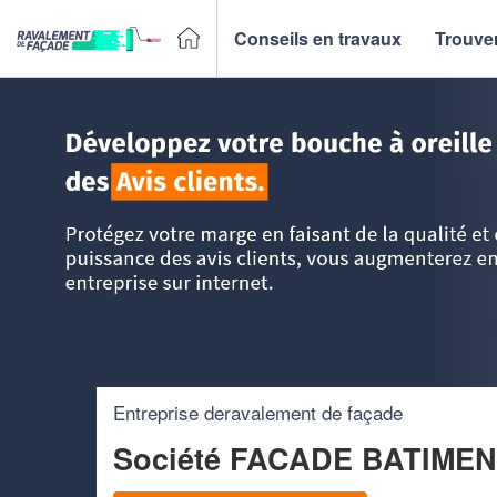
Conseils en travaux
Trouver
Accueil
>
Trouver un façadier
>
Lorraine
>
Moselle
>
Metz
Entreprise deravalement de façade
Société FACADE BATIMEN