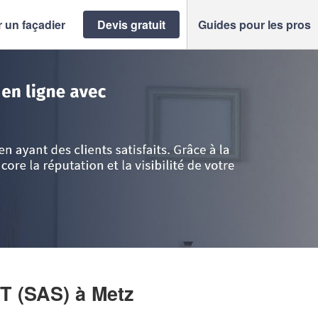
 un façadier
Devis gratuit
Guides pour les pros
>
Société FACADE BATIMENT (SAS)
T (SAS)
à Metz