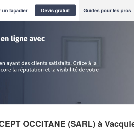
 un façadier
Devis gratuit
Guides pour les pros
onne
>
Vacquiers
>
Entreprise FACADES CONCEPT OCCITANE (SARL)
NCEPT OCCITANE (SARL)
à Vacqui