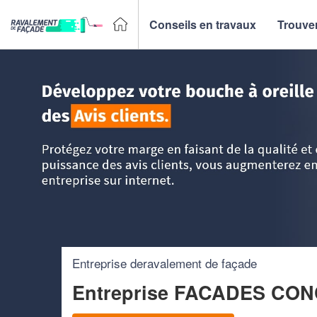
Conseils en travaux
Trouver
Accueil
>
Trouver un façadier
>
Midi-Pyrénées
>
Haute-Gar
Entreprise deravalement de façade
Entreprise FACADES CO