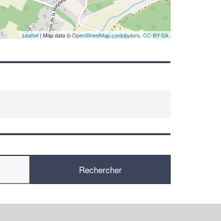
Leaflet
| Map data ©
OpenStreetMap contributors,
CC-BY-SA