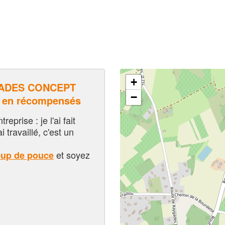
+
CADES CONCEPT
−
 en récompensés
eprise : je l'ai fait
i travaillé, c'est un
et soyez
oup de pouce