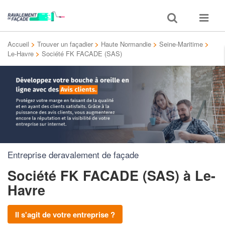
Toggle
Toggle
search
navigat
Accueil
>
Trouver un façadier
>
Haute Normandie
>
Seine-Maritime
>
Le-Havre
>
Société FK FACADE (SAS)
Entreprise deravalement de façade
Société FK FACADE (SAS)
à Le-
Havre
Il s'agit de votre entreprise ?