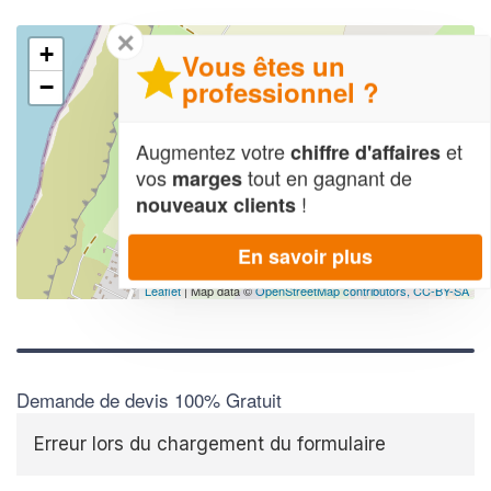
✕
+
Vous êtes un
professionnel ?
−
Augmentez votre
et
chiffre d'affaires
vos
tout en gagnant de
marges
!
nouveaux clients
En savoir plus
Leaflet
| Map data ©
OpenStreetMap contributors,
CC-BY-SA
Demande de devis 100% Gratuit
Erreur lors du chargement du formulaire