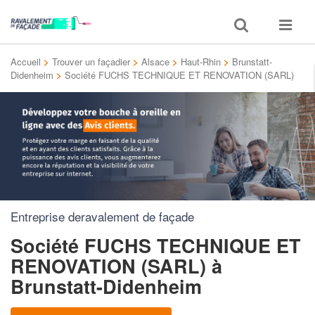
Toggle
Toggle
search
navigat
Accueil
>
Trouver un façadier
>
Alsace
>
Haut-Rhin
>
Brunstatt-
Didenheim
>
Société FUCHS TECHNIQUE ET RENOVATION (SARL)
Entreprise deravalement de façade
Société FUCHS TECHNIQUE ET
RENOVATION (SARL)
à
Brunstatt-Didenheim