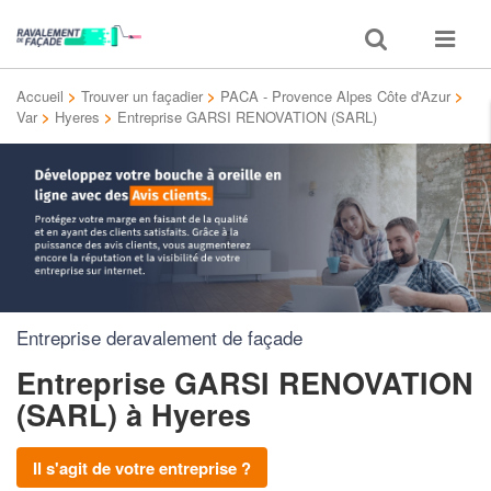
Toggle
Toggle
search
navigat
Accueil
>
Trouver un façadier
>
PACA - Provence Alpes Côte d'Azur
>
Var
>
Hyeres
>
Entreprise GARSI RENOVATION (SARL)
Entreprise deravalement de façade
Entreprise GARSI RENOVATION
(SARL)
à Hyeres
Il s'agit de votre entreprise ?