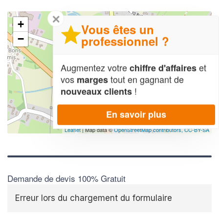
✕
+
Vous êtes un
professionnel ?
−
Augmentez votre
et
chiffre d'affaires
vos
tout en gagnant de
marges
!
nouveaux clients
En savoir plus
Leaflet
| Map data ©
OpenStreetMap contributors,
CC-BY-SA
Demande de devis 100% Gratuit
Erreur lors du chargement du formulaire