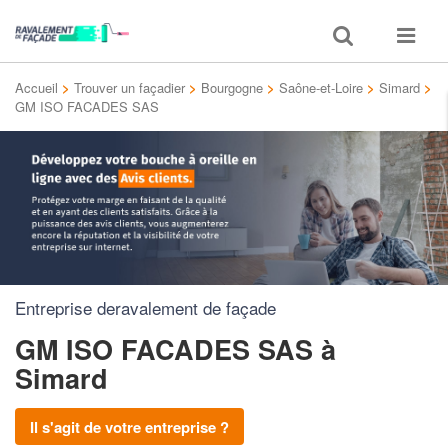
Toggle
Toggle
search
navigat
Accueil
>
Trouver un façadier
>
Bourgogne
>
Saône-et-Loire
>
Simard
>
GM ISO FACADES SAS
Entreprise deravalement de façade
GM ISO FACADES SAS
à
Simard
Il s'agit de votre entreprise ?