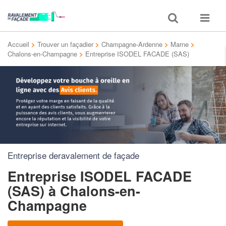
Toggle
Toggle
search
navigat
Accueil
>
Trouver un façadier
>
Champagne-Ardenne
>
Marne
>
Chalons-en-Champagne
>
Entreprise ISODEL FACADE (SAS)
Entreprise deravalement de façade
Entreprise ISODEL FACADE
(SAS)
à Chalons-en-
Champagne