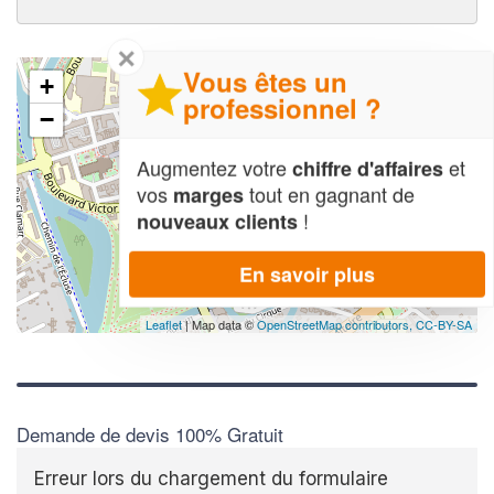
✕
Vous êtes un
+
professionnel ?
−
Augmentez votre
et
chiffre d'affaires
vos
tout en gagnant de
marges
!
nouveaux clients
En savoir plus
Leaflet
| Map data ©
OpenStreetMap contributors,
CC-BY-SA
Demande de devis 100% Gratuit
Erreur lors du chargement du formulaire