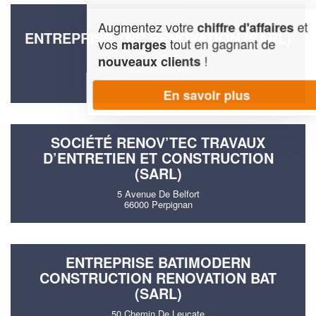
Augmentez votre
et
chiffre d'affaires
ENTREPRISE TNC RENOVATION (SARL)
vos
tout en gagnant de
marges
12 Avenue De Madrid
!
nouveaux clients
66270 Le-Soler
En savoir plus
SOCIÉTÉ RENOV’TEC TRAVAUX
D’ENTRETIEN ET CONSTRUCTION
(SARL)
5 Avenue De Belfort
66000 Perpignan
ENTREPRISE BATIMODERN
CONSTRUCTION RENOVATION BAT
(SARL)
50 Chemin De Leucate