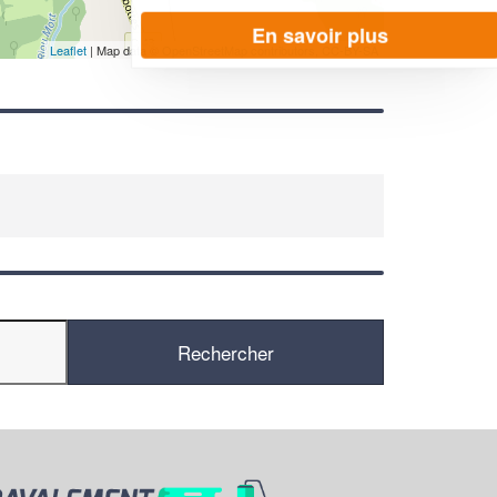
En savoir plus
Leaflet
| Map data ©
OpenStreetMap contributors,
CC-BY-SA