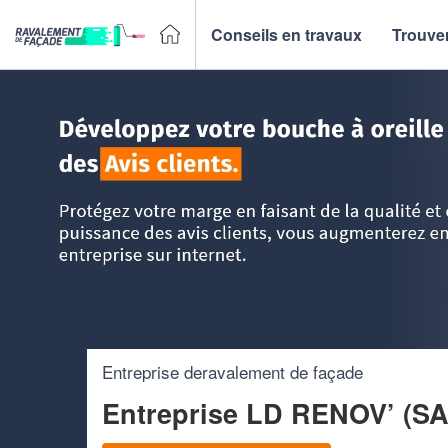
Conseils en travaux
Trouver
Accueil
>
Trouver un façadier
>
PACA - Provence Alpes Côt
Entreprise deravalement de façade
Entreprise LD RENOV’ (S