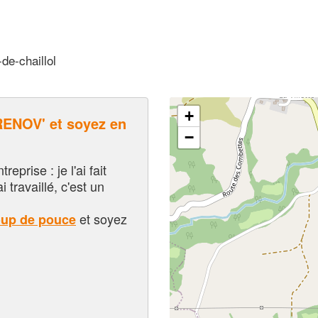
de-chaillol
+
ENOV' et soyez en
−
eprise : je l'ai fait
i travaillé, c'est un
et soyez
oup de pouce