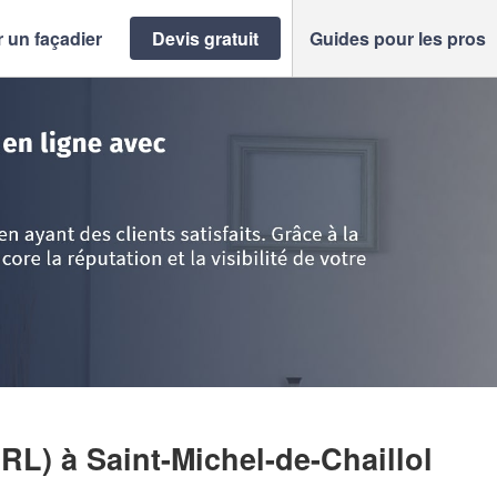
 un façadier
Devis gratuit
Guides pour les pros
e d'Azur
>
Hautes-Alpes
>
Saint-Michel-de-Chaillol
>
Entreprise LD RENOV’
ARL)
à Saint-Michel-de-Chaillol