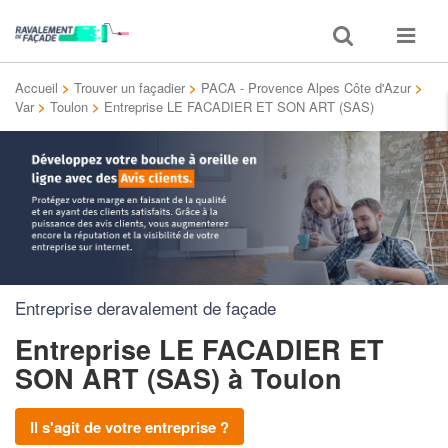
Toggle
Toggle
search
navigat
Accueil
>
Trouver un façadier
>
PACA - Provence Alpes Côte d'Azur
>
Var
>
Toulon
>
Entreprise LE FACADIER ET SON ART (SAS)
Entreprise deravalement de façade
Entreprise LE FACADIER ET
SON ART (SAS)
à Toulon
Il s'agit de votre entreprise ?