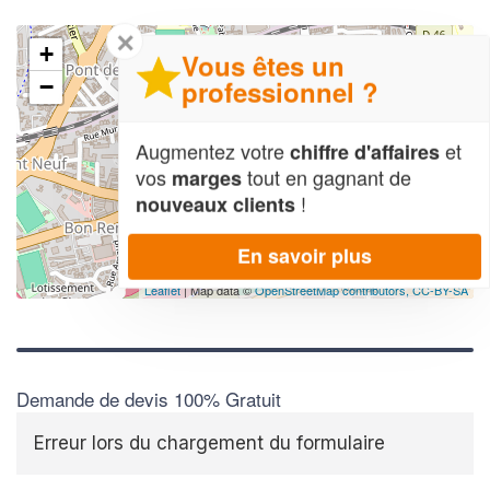
✕
+
Vous êtes un
professionnel ?
−
Augmentez votre
et
chiffre d'affaires
vos
tout en gagnant de
marges
!
nouveaux clients
En savoir plus
Leaflet
| Map data ©
OpenStreetMap contributors,
CC-BY-SA
Demande de devis 100% Gratuit
Erreur lors du chargement du formulaire