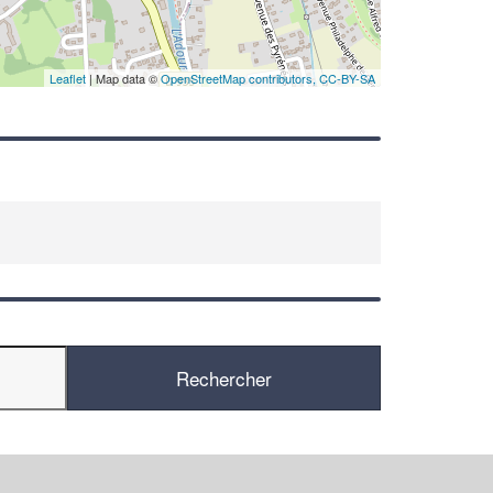
En savoir plus
Leaflet
| Map data ©
OpenStreetMap contributors,
CC-BY-SA