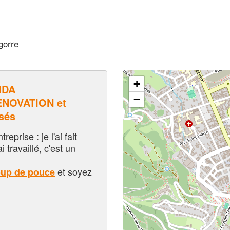
gorre
+
IDA
−
NOVATION et
sés
eprise : je l'ai fait
i travaillé, c'est un
et soyez
oup de pouce