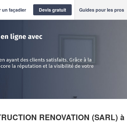
 un façadier
Devis gratuit
Guides pour les pros
rénées
>
Bagneres-de-Bigorre
>
Entreprise LERIDA CONSTRUCTION RENO
STRUCTION RENOVATION (SARL)
à