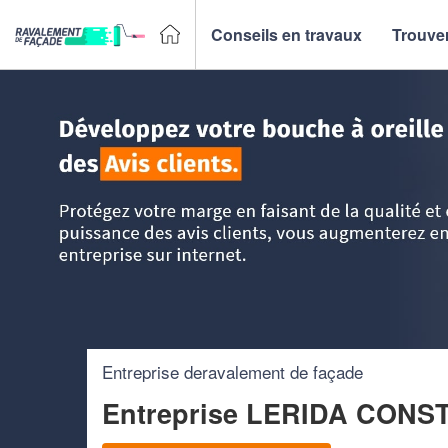
Conseils en travaux
Trouver
Accueil
>
Trouver un façadier
>
Midi-Pyrénées
>
Hautes-Py
Entreprise deravalement de façade
Entreprise LERIDA CON