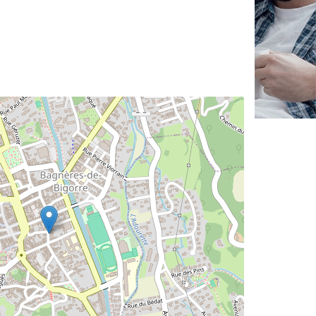
✕
Vous êtes un
professionnel ?
Augmentez votre
chiffre d'affaires
vos
tout en gagnant de
marges
!
nouveaux clients