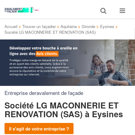
Toggle
Toggle
search
navigat
Accueil
>
Trouver un façadier
>
Aquitaine
>
Gironde
>
Eysines
>
Société LG MACONNERIE ET RENOVATION (SAS)
Entreprise deravalement de façade
Société LG MACONNERIE ET
RENOVATION (SAS)
à Eysines
Il s'agit de votre entreprise ?