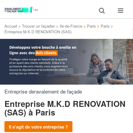
Toggle
Toggle
search
navigat
Accueil
>
Trouver un façadier
>
Ile-de-France
>
Paris
>
Paris
>
Entreprise M.K.D RENOVATION (SAS)
Entreprise deravalement de façade
Entreprise M.K.D RENOVATION
(SAS)
à Paris
Il s'agit de votre entreprise ?