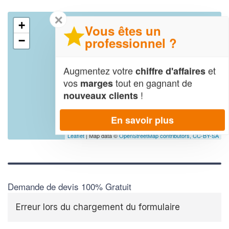
✕
+
Vous êtes un
professionnel ?
−
Augmentez votre
et
chiffre d'affaires
vos
tout en gagnant de
marges
!
nouveaux clients
En savoir plus
Leaflet
| Map data ©
OpenStreetMap contributors,
CC-BY-SA
Demande de devis 100% Gratuit
Erreur lors du chargement du formulaire