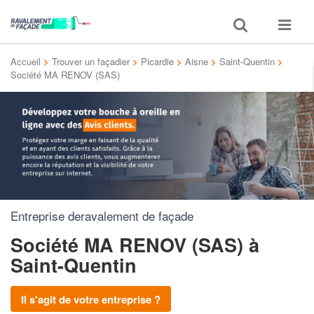
Toggle
Toggle
search
navigat
Accueil
>
Trouver un façadier
>
Picardie
>
Aisne
>
Saint-Quentin
>
Société MA RENOV (SAS)
Entreprise deravalement de façade
Société MA RENOV (SAS)
à
Saint-Quentin
Il s'agit de votre entreprise ?