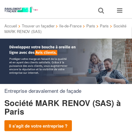
Toggle
Toggle
search
navigat
Accueil
>
Trouver un façadier
>
Ile-de-France
>
Paris
>
Paris
>
Société
MARK RENOV (SAS)
Entreprise deravalement de façade
Société MARK RENOV (SAS)
à
Paris
Il s'agit de votre entreprise ?