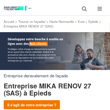
Toggle
Toggle
search
navigat
Accueil
>
Trouver un façadier
>
Haute Normandie
>
Eure
>
Epieds
>
Entreprise MIKA RENOV 27 (SAS)
Entreprise deravalement de façade
Entreprise MIKA RENOV 27
(SAS)
à Epieds
Il s'agit de votre entreprise ?