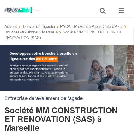
Toggle
Toggle
search
navigat
Accueil
>
Trouver un façadier
>
PACA - Provence Alpes Côte d'Azur
>
Bouches-du-Rhône
>
Marseille
>
Société MM CONSTRUCTION ET
RENOVATION (SAS)
Entreprise deravalement de façade
Société MM CONSTRUCTION
ET RENOVATION (SAS)
à
Marseille