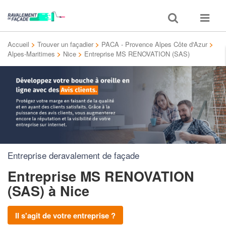
Toggle
Toggle
search
navigat
Accueil
>
Trouver un façadier
>
PACA - Provence Alpes Côte d'Azur
>
Alpes-Maritimes
>
Nice
>
Entreprise MS RENOVATION (SAS)
Entreprise deravalement de façade
Entreprise MS RENOVATION
(SAS)
à Nice
Il s'agit de votre entreprise ?