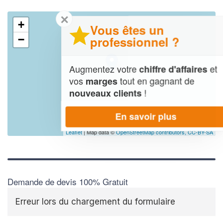
✕
+
Vous êtes un
professionnel ?
−
Augmentez votre
et
chiffre d'affaires
vos
tout en gagnant de
marges
!
nouveaux clients
En savoir plus
Leaflet
| Map data ©
OpenStreetMap contributors,
CC-BY-SA
Demande de devis 100% Gratuit
Erreur lors du chargement du formulaire