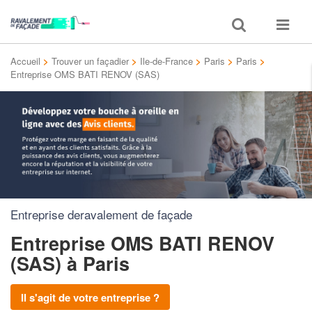
Toggle
Toggle
search
navigat
Accueil
>
Trouver un façadier
>
Ile-de-France
>
Paris
>
Paris
>
Entreprise OMS BATI RENOV (SAS)
Entreprise deravalement de façade
Entreprise OMS BATI RENOV
(SAS)
à Paris
Il s'agit de votre entreprise ?