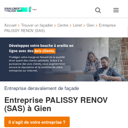
Toggle
Toggle
search
navigat
Accueil
>
Trouver un façadier
>
Centre
>
Loiret
>
Gien
>
Entreprise
PALISSY RENOV (SAS)
Entreprise deravalement de façade
Entreprise PALISSY RENOV
(SAS)
à Gien
Il s'agit de votre entreprise ?