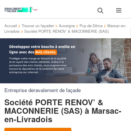
Toggle
Toggle
search
navigat
Accueil
>
Trouver un façadier
>
Auvergne
>
Puy-de-Dôme
>
Marsac-en-
Livradois
>
Société PORTE RENOV’ & MACONNERIE (SAS)
Entreprise deravalement de façade
Société PORTE RENOV’ &
MACONNERIE (SAS)
à Marsac-
en-Livradois