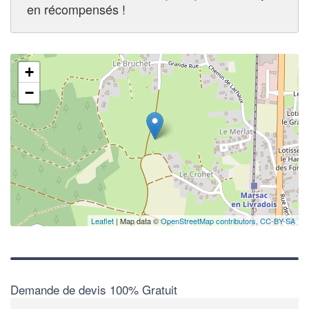
en récompensés !
+
✕
−
Leaflet
| Map data ©
OpenStreetMap contributors,
CC-BY-SA
Demande de devis 100% Gratuit