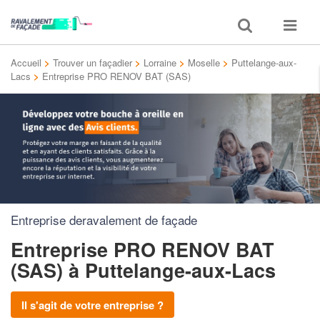
Toggle
Toggle
search
navigat
Accueil
>
Trouver un façadier
>
Lorraine
>
Moselle
>
Puttelange-aux-
Lacs
>
Entreprise PRO RENOV BAT (SAS)
Entreprise deravalement de façade
Entreprise PRO RENOV BAT
(SAS)
à Puttelange-aux-Lacs
Il s'agit de votre entreprise ?