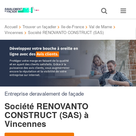
Toggle
Toggle
search
navigat
Accueil
>
Trouver un façadier
>
Ile-de-France
>
Val de Marne
>
Vincennes
>
Société RENOVANTO CONSTRUCT (SAS)
Entreprise deravalement de façade
Société RENOVANTO
CONSTRUCT (SAS)
à
Vincennes