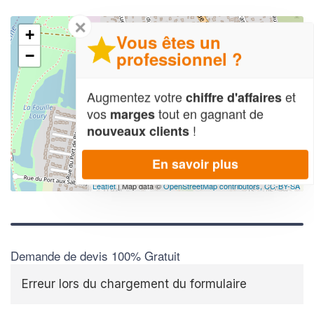
✕
+
Vous êtes un
professionnel ?
−
Augmentez votre
et
chiffre d'affaires
vos
tout en gagnant de
marges
!
nouveaux clients
En savoir plus
Leaflet
| Map data ©
OpenStreetMap contributors,
CC-BY-SA
Demande de devis 100% Gratuit
Erreur lors du chargement du formulaire