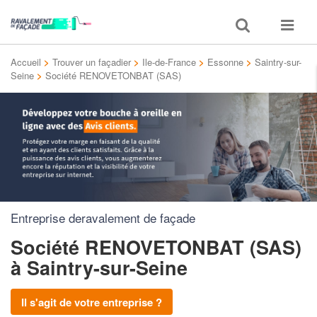
Toggle
Toggle
search
navigat
Accueil
>
Trouver un façadier
>
Ile-de-France
>
Essonne
>
Saintry-sur-
Seine
>
Société RENOVETONBAT (SAS)
Entreprise deravalement de façade
Société RENOVETONBAT (SAS)
à Saintry-sur-Seine
Il s'agit de votre entreprise ?