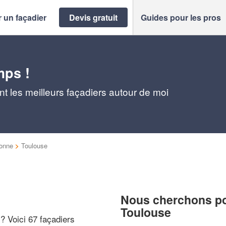
 un façadier
Devis gratuit
Guides pour les pros
mps !
t les meilleurs façadiers autour de moi
onne
>
Toulouse
Nous cherchons pou
Toulouse
 ? Voici 67 façadiers