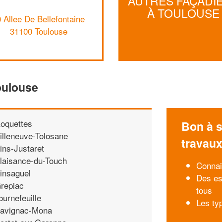
AUTRES FAÇADI
À TOULOUSE
 Allee De Bellefontaine
31100 Toulouse
oulouse
oquettes
Bon à s
illeneuve-Tolosane
travau
ins-Justaret
laisance-du-Touch
Connai
insaguel
Des es
repiac
tous
ournefeuille
Les ty
avignac-Mona