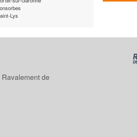
ortet-sur-Garonne
onsorbes
aint-Lys
: Ravalement de