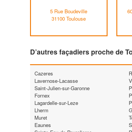
5 Rue Boudeville
60
31100 Toulouse
D’autres façadiers proche de T
Cazeres
R
Lavernose-Lacasse
V
Saint-Julien-sur-Garonne
P
Fornex
P
Lagardelle-sur-Leze
P
Lherm
G
Muret
T
Eaunes
S