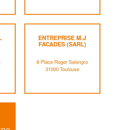
Augmentez votre
et
chiffre d'affaires
vos
tout en gagnant de
marges
!
nouveaux clients
En savoir plus
L
ENTREPRISE M.J
FACADES (SARL)
t
8 Place Roger Salengro
31000 Toulouse