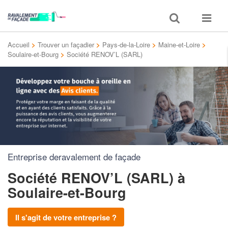
Toggle
Toggle
search
navigat
Accueil
>
Trouver un façadier
>
Pays-de-la-Loire
>
Maine-et-Loire
>
Soulaire-et-Bourg
>
Société RENOV’L (SARL)
Entreprise deravalement de façade
Société RENOV’L (SARL)
à
Soulaire-et-Bourg
Il s'agit de votre entreprise ?