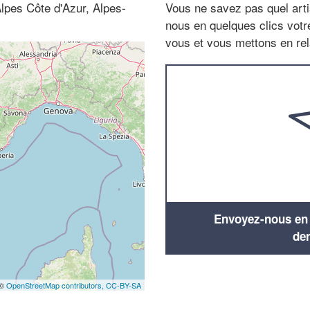
lpes Côte d'Azur, Alpes-
Vous ne savez pas quel arti
nous en quelques clics vot
vous et vous mettons en rela
Envoyez-nous en q
de
 ©
OpenStreetMap contributors,
CC-BY-SA