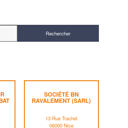
UR
SOCIÉTÉ BN
BAT
RAVALEMENT (SARL)
✕
Vous êtes un
13 Rue Trachel
professionnel ?
06000 Nice