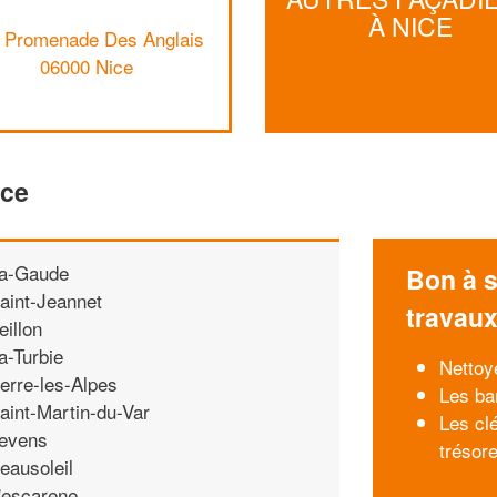
À NICE
 Promenade Des Anglais
06000 Nice
ice
a-Gaude
Bon à s
aint-Jeannet
travau
eillon
a-Turbie
Nettoy
erre-les-Alpes
Les ba
aint-Martin-du-Var
Les cl
evens
trésore
eausoleil
'escarene