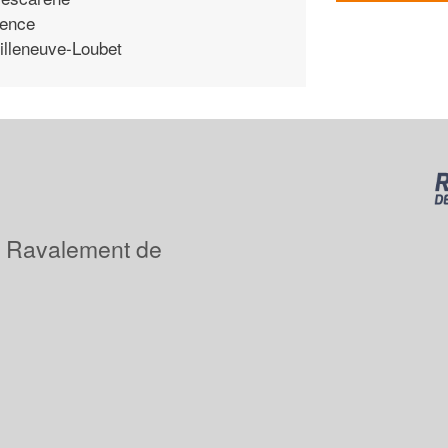
ence
illeneuve-Loubet
: Ravalement de