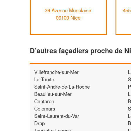
39 Avenue Monplaisir
455
06100 Nice
D’autres façadiers proche de N
Villefranche-sur-Mer
L
La-Trinite
S
Saint-Andre-de-La-Roche
P
Beaulieu-sur-Mer
L
Cantaron
B
Colomars
S
Saint-Laurent-du-Var
L
Drap
B
Tourrette-Levens
L