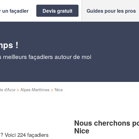
 un façadier
Devis gratuit
Guides pour les pros
mps !
 meilleurs façadiers autour de moi
e d'Azur
>
Alpes-Maritimes
>
Nice
Nous cherchons pou
Nice
 ? Voici 224 façadiers