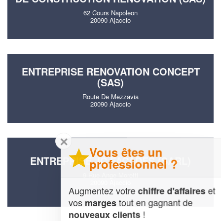
62 Cours Napoleon
20090 Ajaccio
ENTREPRISE RENOVATION CONCEPT
(SAS)
Route De Mezzavia
20090 Ajaccio
✕
Vous êtes un
ENTREPRISE JC FACADES (SARL)
professionnel ?
9 Rue Ange Moretti
20090 Ajaccio
Augmentez votre
et
chiffre d'affaires
vos
tout en gagnant de
marges
!
nouveaux clients