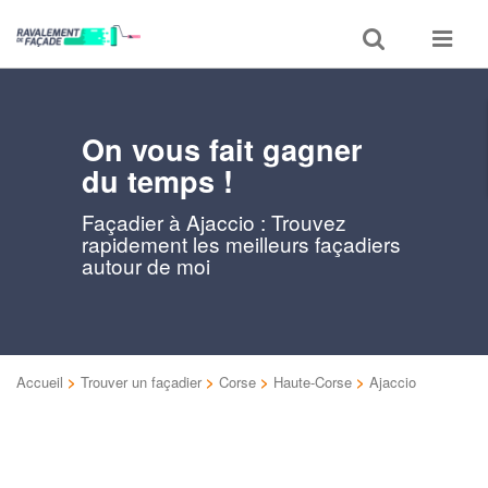
Toggle
Toggle
search
navigat
On vous fait gagner
du temps !
Façadier à Ajaccio : Trouvez
rapidement les meilleurs façadiers
autour de moi
Accueil
>
Trouver un façadier
>
Corse
>
Haute-Corse
>
Ajaccio