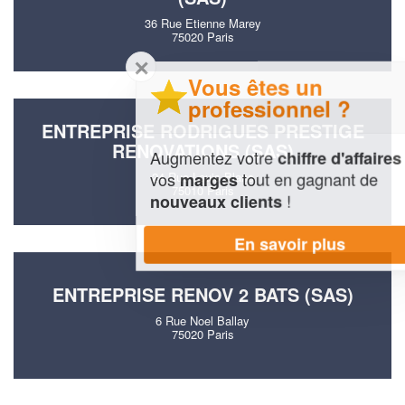
36 Rue Etienne Marey
75020 Paris
✕
Vous êtes un
professionnel ?
ENTREPRISE RODRIGUES PRESTIGE
RENOVATIONS (SAS)
Augmentez votre
et
chiffre d'affaires
vos
tout en gagnant de
marges
24 Rue Louis Blanc
75010 Paris
!
nouveaux clients
En savoir plus
ENTREPRISE RENOV 2 BATS (SAS)
6 Rue Noel Ballay
75020 Paris